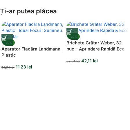
Amenajează-ți Baia cu Stil
Ți-ar putea plăcea
Suporți Hârtie Igenică
Vezi Oferta
-20%
Brichete Grătar Weber, 32
-20%
Aparator Flacăra Landmann,
buc – Aprindere Rapidă Eco
Plastic
42,11
lei
52,64
lei
11,23
lei
14,04
lei