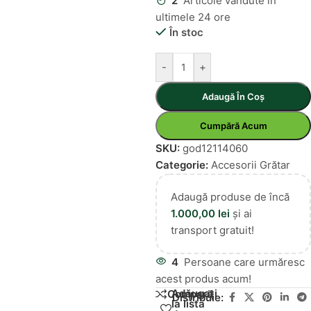
2
Articole vândute în
ultimele 24 ore
În stoc
-
+
Adaugă În Coș
Cumpără Acum
SKU:
god12114060
Categorie:
Accesorii Grătar
Adaugă produse de încă
1.000,00
lei
și ai
transport gratuit!
4
Persoane care urmăresc
acest produs acum!
Adăugați
Compară
Distribuie:
la lista