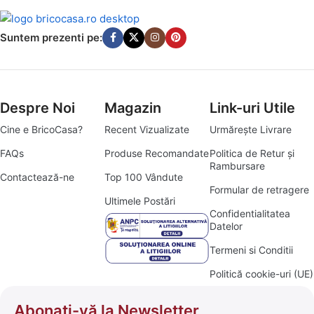
Suntem prezenti pe:
Despre Noi
Magazin
Link-uri Utile
Cine e BricoCasa?
Recent Vizualizate
Urmărește Livrare
FAQs
Produse Recomandate
Politica de Retur și
Rambursare
Contactează-ne
Top 100 Vândute
Formular de retragere
Ultimele Postări
Confidentialitatea
Datelor
Termeni si Conditii
Politică cookie-uri (UE)
Abonați-vă la Newsletter