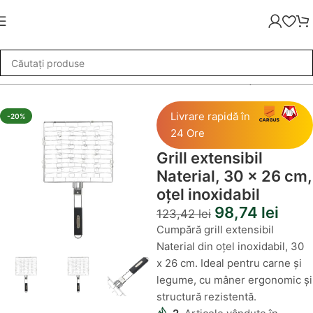
ii Grătar
»
Grill extensibil Naterial, 30 x 26 cm, oțel inoxidabil
Livrare rapidă în
-20%
24 Ore
Grill extensibil
Naterial, 30 x 26 cm,
oțel inoxidabil
98,74
lei
123,42
lei
Cumpără grill extensibil
Naterial din oțel inoxidabil, 30
x 26 cm. Ideal pentru carne și
legume, cu mâner ergonomic și
structură rezistentă.