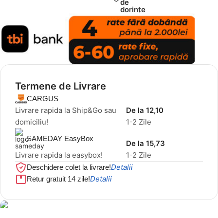
de
dorințe
Termene de Livrare
CARGUS
Livrare rapida la Ship&Go sau
De la 12,10
domiciliu!
1-2 Zile
SAMEDAY EasyBox
De la 15,73
Livrare rapida la easybox!
1-2 Zile
Detalii
Deschidere colet la livrare!
Detalii
Retur gratuit 14 zile!