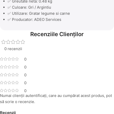
✅ Greutate neta: 0.48 kg
✅ Culoare: Gri / Argintiu
✅ Utilizare: Gratar legume si carne
✅ Producator: ADEO Services
Recenziile Clienților
0 recenzii
0
0
0
0
0
Numai clienții autentificați, care au cumpărat acest produs, pot
să scrie o recenzie.
Recenzii