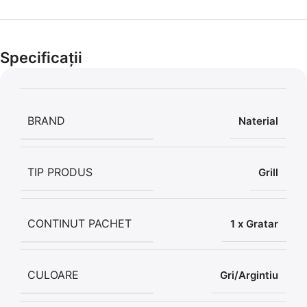
Cel mai mic preț!
Set 5 Clești
Specificații
56,86 LEI
BRAND
Naterial
TIP PRODUS
Grill
CONTINUT PACHET
1 x Gratar
CULOARE
Gri/Argintiu