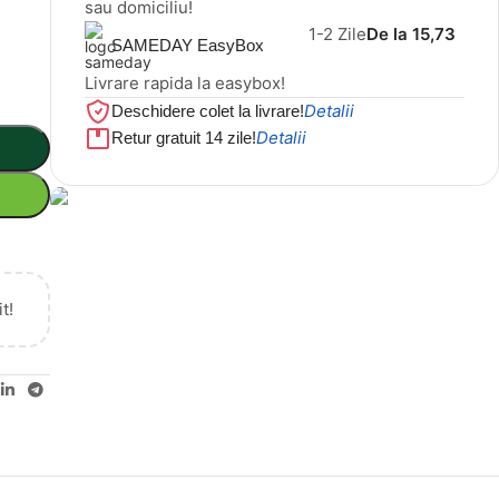
sau domiciliu!
1-2 Zile
De la 15,73
SAMEDAY EasyBox
Livrare rapida la easybox!
Detalii
Deschidere colet la livrare!
Detalii
Retur gratuit 14 zile!
Cel mai mic preț!
Set 5 Clești
t!
56,86 LEI