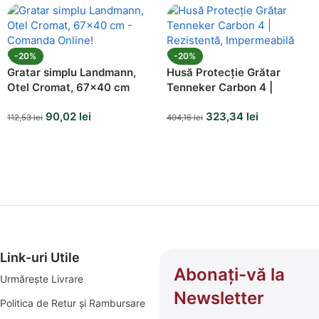
-20%
-20%
Gratar simplu Landmann,
Husă Protecție Grătar
Otel Cromat, 67×40 cm
Tenneker Carbon 4 |
Rezistentă, Impermeabilă
90,02
lei
323,34
lei
112,53
lei
404,16
lei
Link-uri Utile
Abonați-vă la
Urmărește Livrare
Newsletter
Politica de Retur și Rambursare