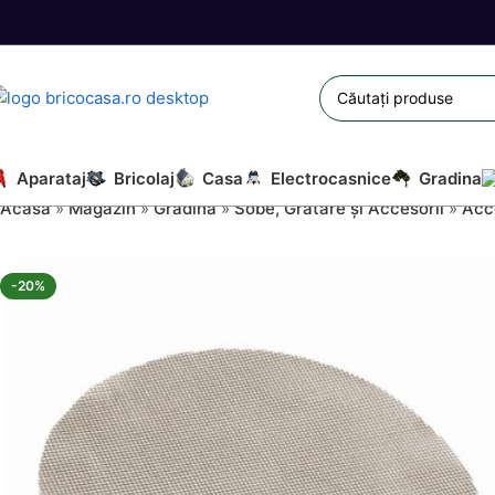
Aparataj
Bricolaj
Casa
Electrocasnice
Gradina
Acasă
»
Magazin
»
Gradina
»
Sobe, Grătare și Accesorii
»
Acce
-20%