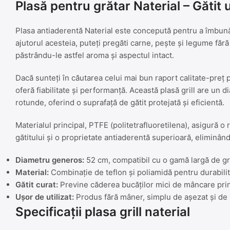
Plasă pentru grătar Naterial – Gătit uș
Plasa antiaderentă Naterial este concepută pentru a îmbunătăț
ajutorul acesteia, puteți pregăti carne, pește și legume fără
păstrându-le astfel aroma și aspectul intact.
Dacă sunteți în căutarea celui mai bun raport calitate-preț 
oferă fiabilitate și performanță. Această plasă grill are un 
rotunde, oferind o suprafață de gătit protejată și eficientă.
Materialul principal, PTFE (politetrafluoretilena), asigură o 
gătitului și o proprietate antiaderentă superioară, eliminând 
Diametru generos:
52 cm, compatibil cu o gamă largă de gr
Material:
Combinație de teflon și poliamidă pentru durabilit
Gătit curat:
Previne căderea bucăților mici de mâncare prin 
Ușor de utilizat:
Produs fără mâner, simplu de așezat și de ri
Specificații plasa grill naterial