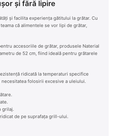
or și fără lipire
i și facilita experiența gătitului la grătar. Cu
 teama că alimentele se vor lipi de grătar,
pentru accesoriile de grătar, produsele Naterial
diametru de 52 cm, fiind ideală pentru grătarele
rezistență ridicată la temperaturi specifice
necesitatea folosirii excesive a uleiului.
ătare.
ate.
grilaj.
dicat de pe suprafața grill-ului.