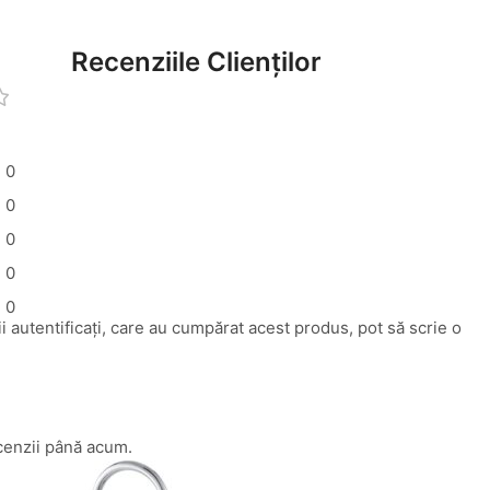
Recenziile Clienților
0
0
0
0
0
i autentificați, care au cumpărat acest produs, pot să scrie o
cenzii până acum.