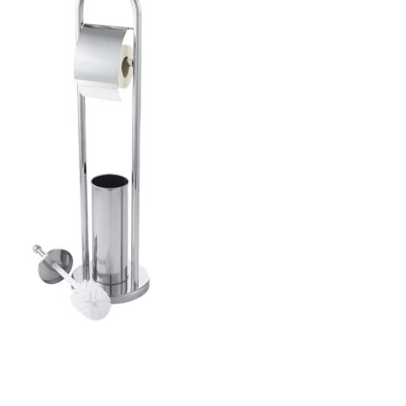
ajează-ți Baia cu Stil
ți Hârtie Igenică