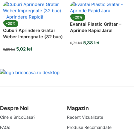
-20%
-20%
Evantai Plastic Grătar –
Cuburi Aprindere Grătar
Aprinde Rapid Jarul
Weber Impregnate (32 buc)
5,38
lei
6,73
lei
5,02
lei
6,28
lei
Despre Noi
Magazin
Cine e BricoCasa?
Recent Vizualizate
FAQs
Produse Recomandate