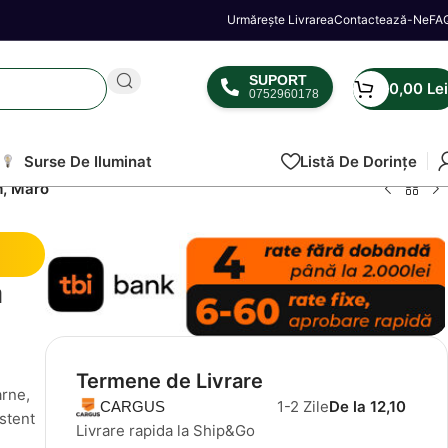
Urmărește Livrarea
Contactează-Ne
FA
SUPORT
0,00
Lei
0752960178
Surse De Iluminat
Listă De Dorințe
m, Maro
ă
Termene de Livrare
arne,
1-2 Zile
De la 12,10
CARGUS
istent
Livrare rapida la Ship&Go