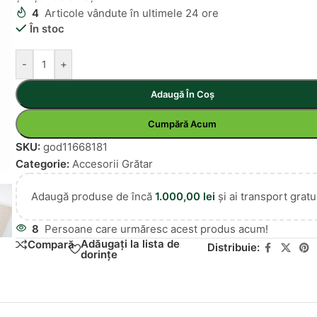
4
Articole vândute în ultimele 24 ore
În stoc
-
+
Adaugă În Coș
Cumpără Acum
SKU:
god11668181
Categorie:
Accesorii Grătar
Adaugă produse de încă
1.000,00
lei
și ai transport gratui
8
Persoane care urmăresc acest produs acum!
Adăugați la lista de
Compară
Distribuie:
dorințe