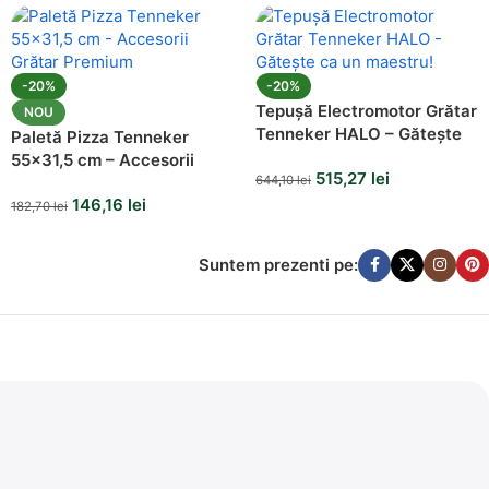
-20%
-20%
Tepușă Electromotor Grătar
NOU
Tenneker HALO – Gătește
Paletă Pizza Tenneker
ca un maestru!
55×31,5 cm – Accesorii
515,27
lei
Grătar Premium
644,10
lei
146,16
lei
182,70
lei
Suntem prezenti pe: