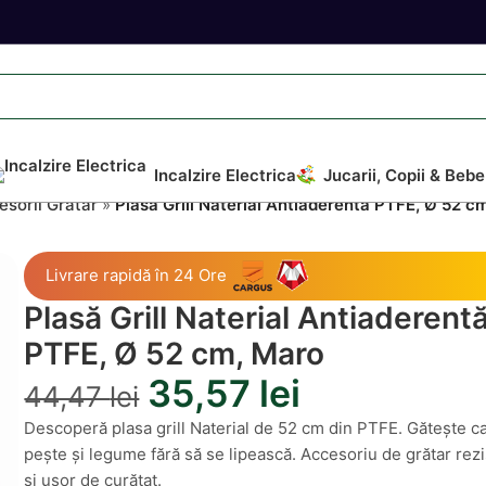
Incalzire Electrica
Jucarii, Copii & Bebe
sorii Grătar
»
Plasă Grill Naterial Antiaderentă PTFE, Ø 52 c
Livrare rapidă în 24 Ore
Plasă Grill Naterial Antiaderent
PTFE, Ø 52 cm, Maro
35,57
lei
44,47
lei
Descoperă plasa grill Naterial de 52 cm din PTFE. Gătește c
pește și legume fără să se lipească. Accesoriu de grătar rez
și ușor de curățat.