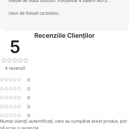
medie de viata 30000h. Foloseste 4 baterii AG13.
Usor de folosit ca breloc.
Recenziile Clienților
5
4 recenzii
0
0
0
0
0
Numai clienții autentificați, care au cumpărat acest produs, pot
să scrie o recenzie.