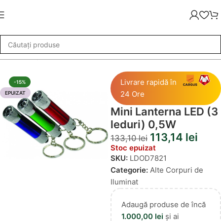
»
Alte Corpuri de Iluminat
»
Mini Lanterna LED (3 leduri) 0,5W
Livrare rapidă în
-15%
24 Ore
EPUIZAT
Mini Lanterna LED (3
leduri) 0,5W
113,14
lei
133,10
lei
Stoc epuizat
SKU:
LDOD7821
Categorie:
Alte Corpuri de
Iluminat
Adaugă produse de încă
1.000,00
lei
și ai