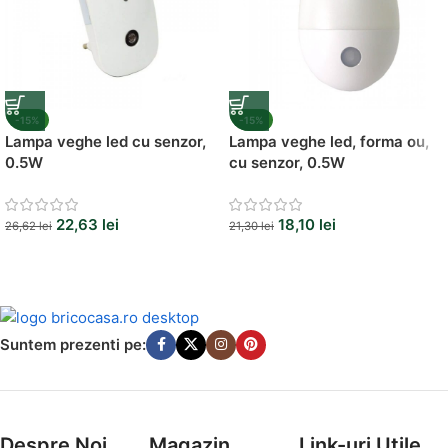
-15%
-15%
Lampa veghe led cu senzor,
Lampa veghe led, forma ou,
0.5W
cu senzor, 0.5W
22,63
lei
18,10
lei
26,62
lei
21,30
lei
Suntem prezenti pe:
Despre Noi
Magazin
Link-uri Utile