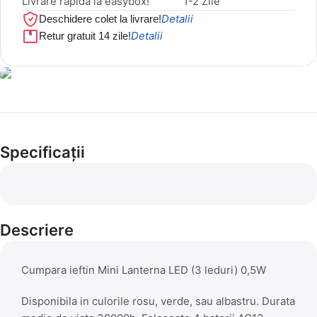
Livrare rapida la easybox!
1-2 Zile
Detalii
Deschidere colet la livrare!
Detalii
Retur gratuit 14 zile!
Cel mai mic preț!
Set 5 Clești
Specificații
56,86 LEI
Descriere
Cumpara ieftin Mini Lanterna LED (3 leduri) 0,5W
Disponibila in culorile rosu, verde, sau albastru. Durata