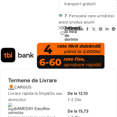
transport gratuit!
7
Persoane care urmăresc
acest produs acum!
Adăugați
Compară
Distribuie:
la lista
de
dorințe
Termene de Livrare
CARGUS
Livrare rapida la Ship&Go sau
De la 12,10
domiciliu!
1-2 Zile
SAMEDAY EasyBox
De la 15,73