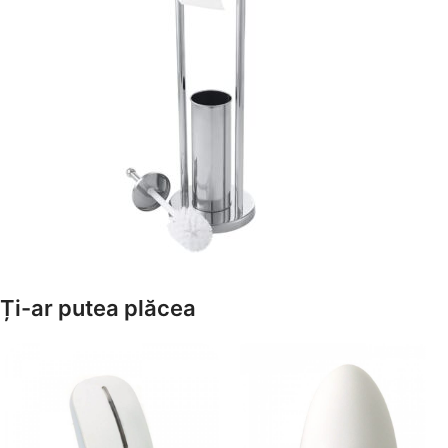
Amenajează-ți Baia cu Stil
Ți-ar putea plăcea
Suporți Hârtie Igenică
Vezi Oferta