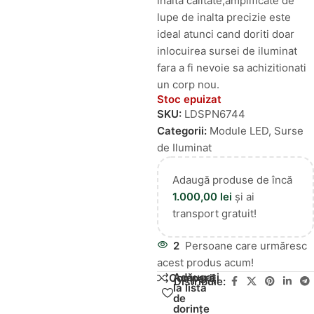
inalta calitate,amplificate de
lupe de inalta precizie este
ideal atunci cand doriti doar
inlocuirea sursei de iluminat
fara a fi nevoie sa achizitionati
un corp nou.
Stoc epuizat
SKU:
LDSPN6744
Categorii:
Module LED
,
Surse
de Iluminat
Adaugă produse de încă
1.000,00
lei
și ai
transport gratuit!
2
Persoane care urmăresc
acest produs acum!
Adăugați
Compară
Distribuie:
la lista
de
dorințe