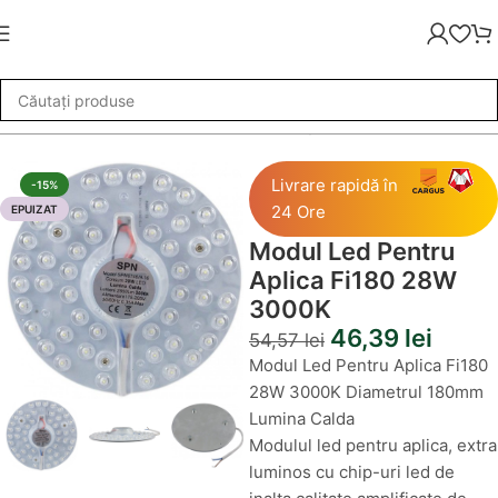
nat
»
Module LED
»
Modul Led Pentru Aplica Fi180 28W 3000K
Livrare rapidă în
-15%
24 Ore
EPUIZAT
Modul Led Pentru
Aplica Fi180 28W
3000K
46,39
lei
54,57
lei
Modul Led Pentru Aplica Fi180
28W 3000K Diametrul 180mm
Lumina Calda
Modulul led pentru aplica, extra
luminos cu chip-uri led de