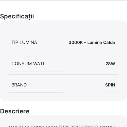
Cel mai mic preț!
Set 5 Clești
Specificații
56,86 LEI
TIP LUMINA
3000K – Lumina Calda
CONSUM WATI
28W
BRAND
SPIN
Descriere