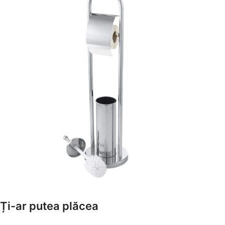
Amenajează-ți Baia cu Stil
Ți-ar putea plăcea
Suporți Hârtie Igenică