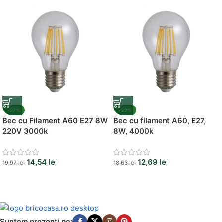
Vezi Oferta
-27%
-32%
Bec cu Filament A60 E27 8W
Bec cu filament A60, E27,
220V 3000k
8W, 4000k
14,54
lei
12,69
lei
19,97
lei
18,63
lei
Suntem prezenti pe: