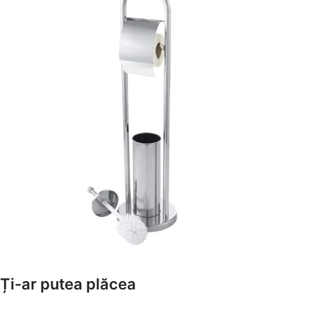
Amenajează-ți Baia cu Stil
Ți-ar putea plăcea
Suporți Hârtie Igenică