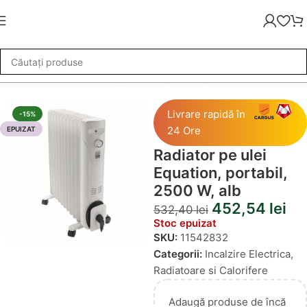
zire Electrica
»
Radiator pe ulei Equation, portabil, 2500 W, alb
Livrare rapidă în
-15%
24 Ore
EPUIZAT
Radiator pe ulei
Equation, portabil,
2500 W, alb
452,54
lei
532,40
lei
Stoc epuizat
SKU:
11542832
Categorii:
Incalzire Electrica
,
Radiatoare si Calorifere
Adaugă produse de încă