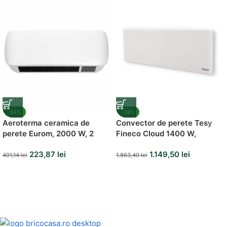
Vezi Oferta
-54%
-38%
Aeroterma ceramica de
Convector de perete Tesy
perete Eurom, 2000 W, 2
Fineco Cloud 1400 W,
trepte de putere, termostat,
AirSafe, control prin internet,
223,87
lei
1.149,50
lei
protectie supraincalzire,
tesyCloud
491,14
lei
1.863,40
lei
telecomanda