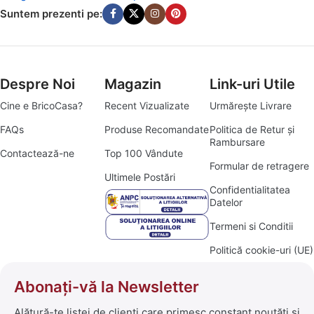
Suntem prezenti pe:
Despre Noi
Magazin
Link-uri Utile
Cine e BricoCasa?
Recent Vizualizate
Urmărește Livrare
FAQs
Produse Recomandate
Politica de Retur și
Rambursare
Contactează-ne
Top 100 Vândute
Formular de retragere
Ultimele Postări
Confidentialitatea
Datelor
Termeni si Conditii
Politică cookie-uri (UE)
Abonați-vă la Newsletter
Alătură-te listei de clienți care primesc constant noutăți și