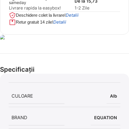
De la 15,73
Livrare rapida la easybox!
1-2 Zile
Detalii
Deschidere colet la livrare!
Detalii
Retur gratuit 14 zile!
Cel mai mic preț!
Set 5 Clești
Specificații
56,86 LEI
CULOARE
Alb
BRAND
EQUATION