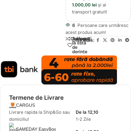
1.000,00
lei
și ai
transport gratuit!
6
Persoane care urmăresc
acest produs acum!
Adăugați
Compară
Distribuie:
la lista
de
dorințe
Termene de Livrare
CARGUS
Livrare rapida la Ship&Go sau
De la 12,10
domiciliu!
1-2 Zile
SAMEDAY EasyBox