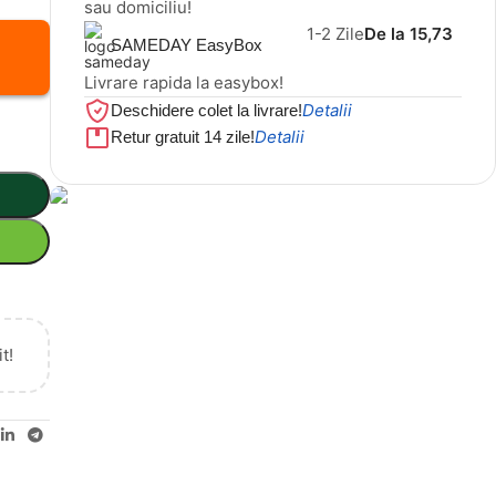
sau domiciliu!
1-2 Zile
De la 15,73
SAMEDAY EasyBox
Livrare rapida la easybox!
Detalii
Deschidere colet la livrare!
Detalii
Retur gratuit 14 zile!
Cel mai mic preț!
Set 5 Clești
56,86 LEI
t!