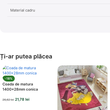
Material cadru
Ți-ar putea plăcea
-18%
Coada de matura
1400x28mm conica
21,78
lei
26,62
lei