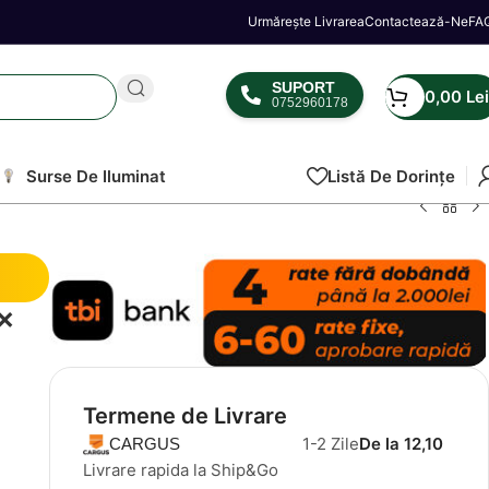
Urmărește Livrarea
Contactează-Ne
FA
SUPORT
0,00
Lei
0752960178
Surse De Iluminat
Listă De Dorințe
 x
Termene de Livrare
1-2 Zile
De la 12,10
CARGUS
Livrare rapida la Ship&Go