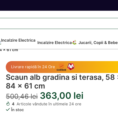
Incalzire Electrica
Jucarii, Copii & Bebe
84 x 61 cm
Livrare rapidă în 24 Ore
Scaun alb gradina si terasa, 58
84 x 61 cm
363,00
lei
500,46
lei
4
Articole vândute în ultimele 24 ore
În stoc