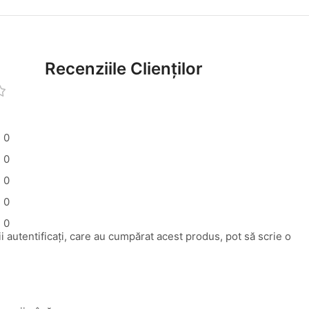
Recenziile Clienților
0
0
0
0
0
i autentificați, care au cumpărat acest produs, pot să scrie o