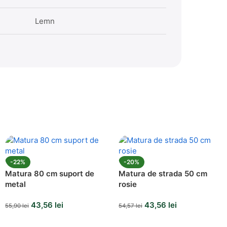
Lemn
-22%
-20%
Matura 80 cm suport de
Matura de strada 50 cm
metal
rosie
43,56
lei
43,56
lei
55,90
lei
54,57
lei