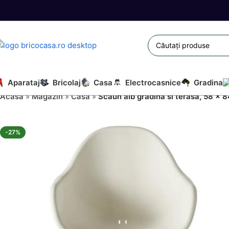
Aparataj
Bricolaj
Casa
Electrocasnice
Gradina
Acasă
»
Magazin
»
Casa
»
Scaun alb gradina si terasa, 58 x 
-27%