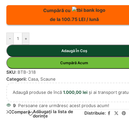
Cumpără cu
de la 100.75 LEI / lună
-
+
Adaugă În Coș
Cumpără Acum
SKU:
BTB-318
Categorii:
Casa
,
Scaune
Adaugă produse de încă
1.000,00
lei
și ai transport gratui
9
Persoane care urmăresc acest produs acum!
Adăugați la lista de
Compară
Distribuie:
dorințe