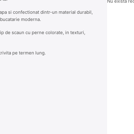
Nu există re
apa si confectionat dintr-un material durabil,
u bucatarie moderna.
tip de scaun cu perne colorate, in texturi,
trivita pe termen lung.
Amen