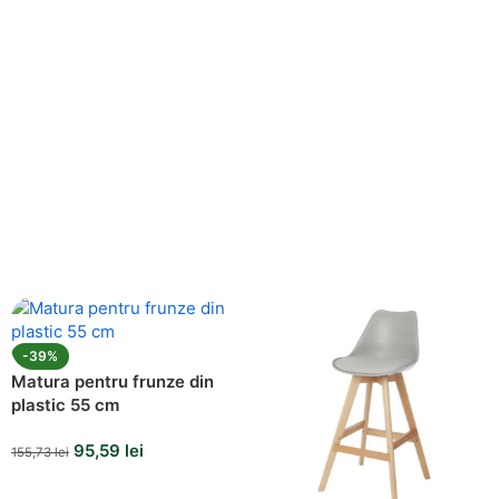
-39%
Matura pentru frunze din
plastic 55 cm
95,59
lei
155,73
lei