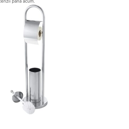
cenzii până acum.
ajează-ți Baia cu Stil