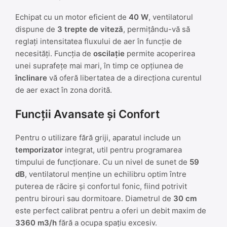
Echipat cu un motor eficient de
40 W
, ventilatorul
dispune de
3 trepte de viteză
, permițându-vă să
reglați intensitatea fluxului de aer în funcție de
necesități. Funcția de
oscilație
permite acoperirea
unei suprafețe mai mari, în timp ce opțiunea de
înclinare
vă oferă libertatea de a direcționa curentul
de aer exact în zona dorită.
Funcții Avansate și Confort
Pentru o utilizare fără griji, aparatul include un
temporizator
integrat, util pentru programarea
timpului de funcționare. Cu un nivel de sunet de
59
dB
, ventilatorul menține un echilibru optim între
puterea de răcire și confortul fonic, fiind potrivit
pentru birouri sau dormitoare. Diametrul de
30 cm
este perfect calibrat pentru a oferi un debit maxim de
3360 m3/h
fără a ocupa spațiu excesiv.