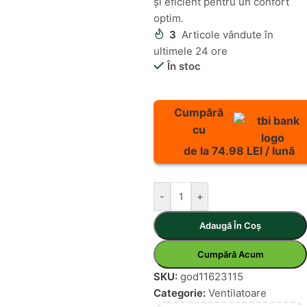
și eficient pentru un confort
optim.
3
Articole vândute în
ultimele 24 ore
În stoc
Cumpără
cu
de la 74.98 LEI / lună
-
+
Adaugă În Coș
Cumpără Acum
SKU:
god11623115
Categorie:
Ventilatoare