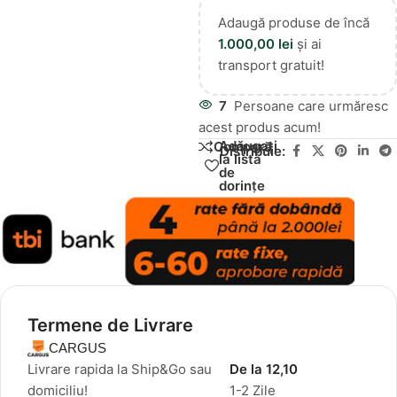
Adaugă produse de încă
1.000,00
lei
și ai
transport gratuit!
7
Persoane care urmăresc
acest produs acum!
Adăugați
Compară
Distribuie:
la lista
de
dorințe
Termene de Livrare
CARGUS
Livrare rapida la Ship&Go sau
De la 12,10
domiciliu!
1-2 Zile