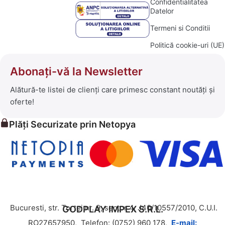
Confidentialitatea
Datelor
Termeni si Conditii
Politică cookie-uri (UE)
Abonați-vă la Newsletter
Alătură-te listei de clienți care primesc constant noutăți și
oferte!
Plăți Securizate prin Netopya
Bucuresti, str. Tortei nr. 9, sector 4, J40/10557/2010, C.U.I.
GODPLAY IMPEX S.R.L.
RO27657950,
Telefon: (0752) 960 178,
E-mail: