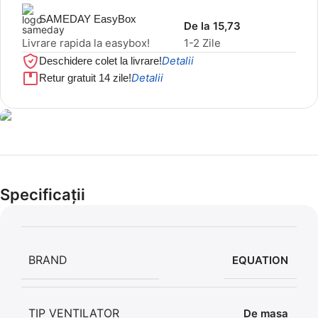
SAMEDAY EasyBox
De la 15,73
Livrare rapida la easybox!
1-2 Zile
Detalii
Deschidere colet la livrare!
Detalii
Retur gratuit 14 zile!
Cel mai mic preț!
Set 5 Clești
Specificații
56,86 LEI
BRAND
EQUATION
TIP VENTILATOR
De masa