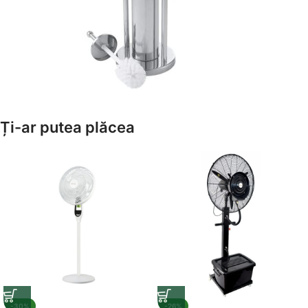
Amenajează-ți Baia cu Stil
Ți-ar putea plăcea
Suporți Hârtie Igenică
Vezi Oferta
-30%
-26%