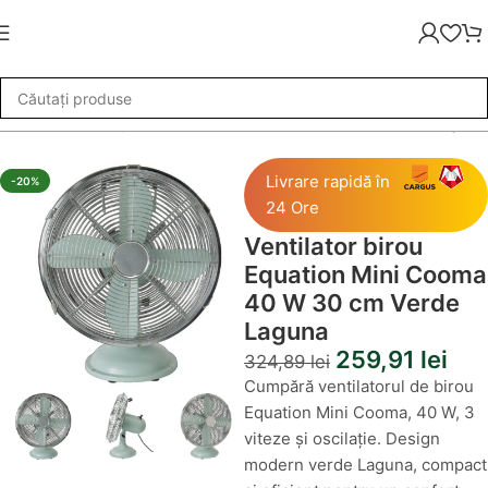
ntilator birou Equation Mini Cooma 40 W 30 cm Verde Laguna
Livrare rapidă în
-20%
24 Ore
Ventilator birou
Equation Mini Cooma
40 W 30 cm Verde
Laguna
259,91
lei
324,89
lei
Cumpără ventilatorul de birou
Equation Mini Cooma, 40 W, 3
viteze și oscilație. Design
modern verde Laguna, compact