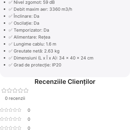
✅ Nivel zgomot: 59 dB
✅ Debit maxim aer: 3360 m3/h
✅ Înclinare: Da
✅ Oscilație: Da
✅ Temporizator: Da
✅ Alimentare: Rețea
✅ Lungime cablu: 1.6 m
✅ Greutate netă: 2.63 kg
✅ Dimensiuni (L x Î x A): 34 x 40 x 24 cm
✅ Grad de protecție: IP20
Recenziile Clienților
0 recenzii
0
0
0