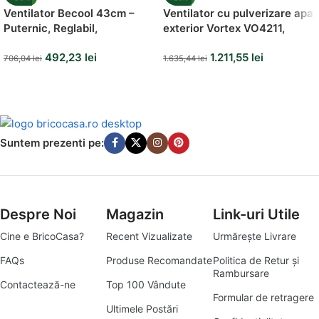
Ventilator Becool 43cm –
Ventilator cu pulverizare apa
Puternic, Reglabil,
exterior Vortex VO4211,
Telecomandă
160W, 66 cm, 41 litri
492,23
lei
1.211,55
lei
706,04
lei
1.635,44
lei
Suntem prezenti pe:
Despre Noi
Magazin
Link-uri Utile
Cine e BricoCasa?
Recent Vizualizate
Urmărește Livrare
FAQs
Produse Recomandate
Politica de Retur și
Rambursare
Contactează-ne
Top 100 Vândute
Formular de retragere
Ultimele Postări