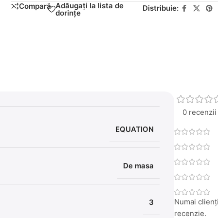
Adăugați la lista de
Compară
Distribuie:
dorințe
0 recenzii
EQUATION
De masa
Numai clienți
3
recenzie.