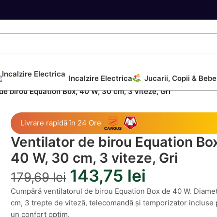
Incalzire Electrica
Jucarii, Copii & Bebe
 de birou Equation Box, 40 W, 30 cm, 3 viteze, Gri
Livrare rapidă în 24 Ore
Ventilator de birou Equation Bo
40 W, 30 cm, 3 viteze, Gri
143,75
lei
179,69
lei
Cumpără ventilatorul de birou Equation Box de 40 W. Diame
cm, 3 trepte de viteză, telecomandă și temporizator incluse
un confort optim.