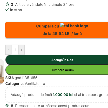
3
Articole vândute în ultimele 24 ore
În stoc
Cumpără cu
de la 45.94 LEI / lună
-
+
Adaugă În Coș
Cumpără Acum
SKU:
god11351655
Categorie:
Ventilatoare
Adaugă produse de încă
1.000,00
lei
și ai transport gratui
8
Persoane care urmăresc acest produs acum!