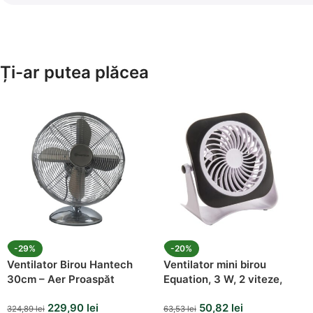
Ți-ar putea plăcea
-29%
-20%
Ventilator Birou Hantech
Ventilator mini birou
30cm – Aer Proaspăt
Equation, 3 W, 2 viteze,
USB, Negru
229,90
lei
50,82
lei
324,89
lei
63,53
lei