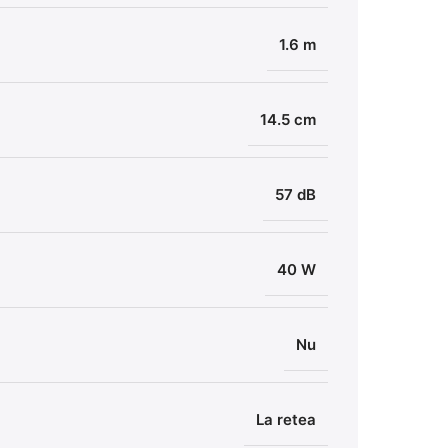
1.6 m
Amen
Supor
14.5 cm
57 dB
40 W
Nu
La retea