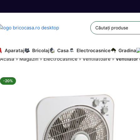
Aparataj
Bricolaj
Casa
Electrocasnice
Gradina
Acasă
»
Magazin
»
Electrocasnice
»
Ventilatoare
»
Ventilator
-20%