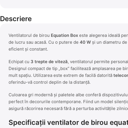
Descriere
Ventilatorul de birou
Equation Box
este alegerea ideală pen
de lucru sau acasă. Cu o putere de
40 W
și un diametru d
eficient și constant.
Echipat cu
3 trepte de viteză
, ventilatorul permite personal
Designul compact de tip „box” facilitează amplasarea pe bir
mult spațiu. Utilizarea este extrem de facilă datorită
teleco
oferindu-vă control deplin de la distanță.
Culoarea gri modernă și paletele albe conferă dispozitivulu
perfect în decorurile contemporane. Fiind un model silenț
asigură răcorirea necesară fără a perturba activitățile zilni
Specificații ventilator de birou equa