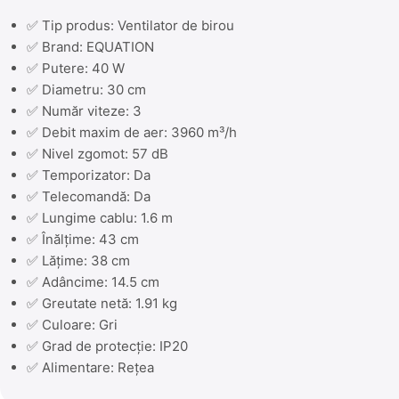
✅ Tip produs: Ventilator de birou
✅ Brand: EQUATION
✅ Putere: 40 W
✅ Diametru: 30 cm
✅ Număr viteze: 3
✅ Debit maxim de aer: 3960 m³/h
✅ Nivel zgomot: 57 dB
✅ Temporizator: Da
✅ Telecomandă: Da
✅ Lungime cablu: 1.6 m
✅ Înălțime: 43 cm
✅ Lățime: 38 cm
✅ Adâncime: 14.5 cm
✅ Greutate netă: 1.91 kg
✅ Culoare: Gri
✅ Grad de protecție: IP20
✅ Alimentare: Rețea