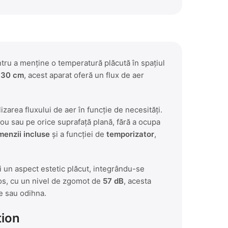
tru a menține o temperatură plăcută în spațiul
e
30 cm
, acest aparat oferă un flux de aer
izarea fluxului de aer în funcție de necesități.
ou sau pe orice suprafață plană, fără a ocupa
menzii incluse
și a funcției de
temporizator
,
i un aspect estetic plăcut, integrându-se
ios, cu un nivel de zgomot de
57 dB
, acesta
ce sau odihna.
tion