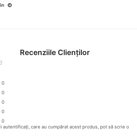
Recenziile Clienților
0
0
0
0
0
i autentificați, care au cumpărat acest produs, pot să scrie o