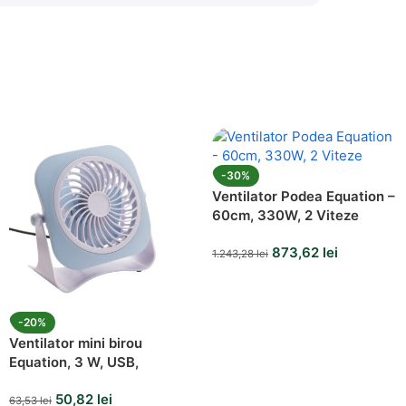
-30%
Ventilator Podea Equation –
60cm, 330W, 2 Viteze
873,62
lei
1.243,28
lei
-20%
Ventilator mini birou
Equation, 3 W, USB,
Portabil, Bleu
50,82
lei
63,53
lei