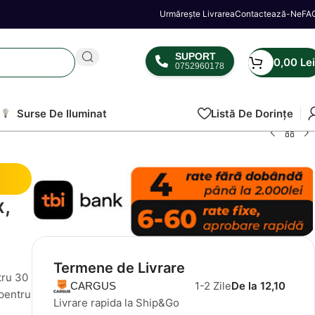
Urmărește Livrarea
Contactează-Ne
FA
SUPORT
0,00
Lei
0752960178
Surse De Iluminat
Listă De Dorințe
x,
Termene de Livrare
tru 30
1-2 Zile
De la 12,10
CARGUS
 pentru
Livrare rapida la Ship&Go