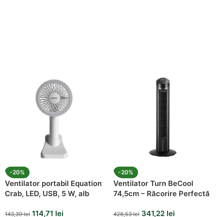
-20%
-20%
Ventilator portabil Equation
Ventilator Turn BeCool
Crab, LED, USB, 5 W, alb
74,5cm – Răcorire Perfectă
114,71
lei
341,22
lei
143,39
lei
426,53
lei