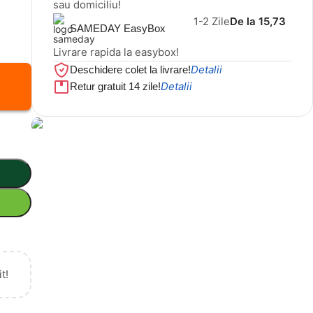
sau domiciliu!
1-2 Zile
De la 15,73
SAMEDAY EasyBox
Livrare rapida la easybox!
Detalii
Deschidere colet la livrare!
Detalii
Retur gratuit 14 zile!
Cel mai mic preț!
Set 5 Clești
56,86 LEI
t!