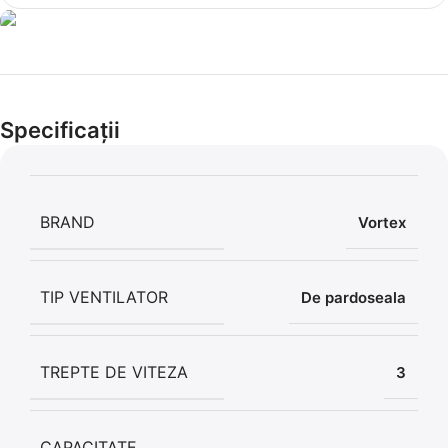
Cel mai mic preț!
Set 5 Clești
Specificații
56,86 LEI
BRAND
Vortex
TIP VENTILATOR
De pardoseala
TREPTE DE VITEZA
3
CAPACITATE