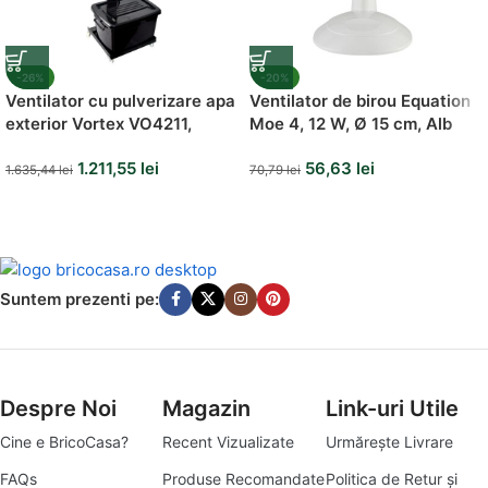
-26%
-20%
Ventilator cu pulverizare apa
Ventilator de birou Equation
exterior Vortex VO4211,
Moe 4, 12 W, Ø 15 cm, Alb
160W, 66 cm, 41 litri
1.211,55
lei
56,63
lei
1.635,44
lei
70,79
lei
Suntem prezenti pe:
Despre Noi
Magazin
Link-uri Utile
Cine e BricoCasa?
Recent Vizualizate
Urmărește Livrare
FAQs
Produse Recomandate
Politica de Retur și