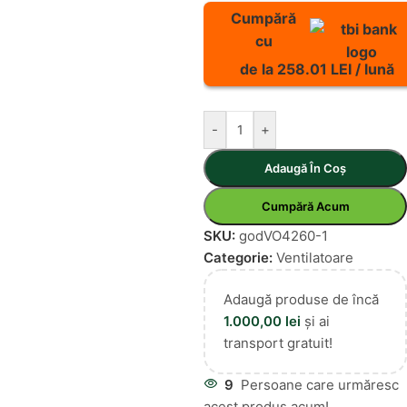
Cumpără
cu
de la 258.01 LEI / lună
-
+
Adaugă În Coș
Cumpără Acum
SKU:
godVO4260-1
Categorie:
Ventilatoare
Adaugă produse de încă
1.000,00
lei
și ai
transport gratuit!
9
Persoane care urmăresc
acest produs acum!