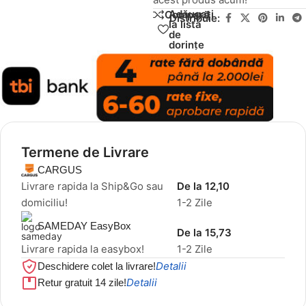
Adăugați
Compară
Distribuie:
la lista
de
dorințe
Termene de Livrare
CARGUS
Livrare rapida la Ship&Go sau
De la 12,10
domiciliu!
1-2 Zile
SAMEDAY EasyBox
De la 15,73
Livrare rapida la easybox!
1-2 Zile
Detalii
Deschidere colet la livrare!
Detalii
Retur gratuit 14 zile!