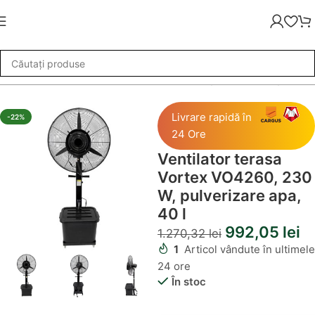
Ventilator terasa Vortex VO4260, 230 W, pulverizare apa, 40 l
Livrare rapidă în
-22%
24 Ore
Ventilator terasa
Vortex VO4260, 230
W, pulverizare apa,
40 l
992,05
lei
1.270,32
lei
1
Articol vândute în ultimele
24 ore
În stoc