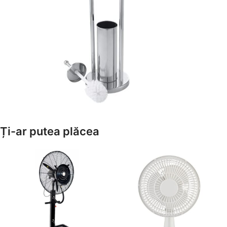
Amenajează-ți Baia cu Stil
Ți-ar putea plăcea
Suporți Hârtie Igenică
Vezi Oferta