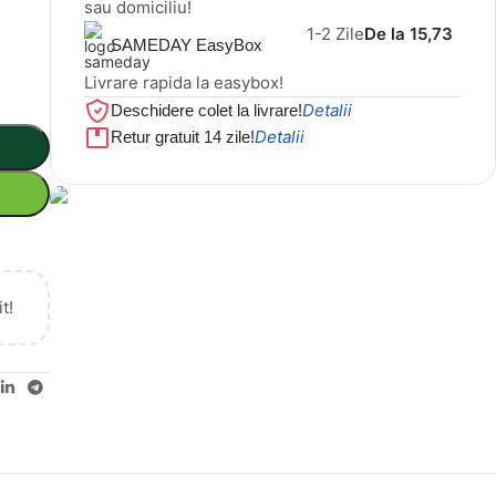
sau domiciliu!
1-2 Zile
De la 15,73
SAMEDAY EasyBox
Livrare rapida la easybox!
Detalii
Deschidere colet la livrare!
Detalii
Retur gratuit 14 zile!
Cel mai mic preț!
Set 5 Clești
t!
56,86 LEI