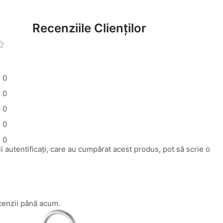
Recenziile Clienților
0
0
0
0
0
i autentificați, care au cumpărat acest produs, pot să scrie o
cenzii până acum.