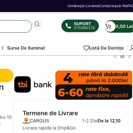
Urmărește Livrarea
Contactează-Ne
FA
SUPORT
0,00
Lei
0752960178
Surse De Iluminat
Listă De Dorințe
on
Termene de Livrare
tru 10
1-2 Zile
De la 12,10
CARGUS
l
Livrare rapida la Ship&Go