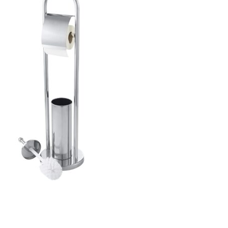
ajează-ți Baia cu Stil
ți Hârtie Igenică