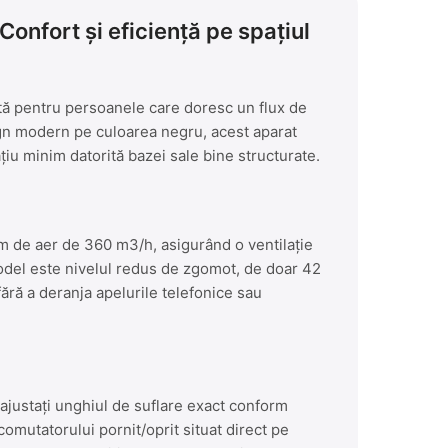
Confort și eficiență pe spațiul
ctă pentru persoanele care doresc un flux de
ign modern pe culoarea negru, acest aparat
țiu minim datorită bazei sale bine structurate.
im de aer de 360 m3/h, asigurând o ventilație
model este nivelul redus de zgomot, de doar 42
fără a deranja apelurile telefonice sau
ajustați unghiul de suflare exact conform
omutatorului pornit/oprit situat direct pe