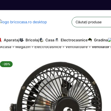
Aparataj
Bricolaj
Casa
Electrocasnice
Gradina
Acasă
»
Magazin
»
Electrocasnice
»
Ventilatoare
»
Ventilator
-20%