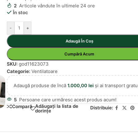
2
Articole vândute în ultimele 24 ore
În stoc
-
+
Adaugă În Coș
Cumpără Acum
SKU:
god11623073
Categorie:
Ventilatoare
Adaugă produse de încă
1.000,00
lei
și ai transport gratui
5
Persoane care urmăresc acest produs acum!
Adăugați la lista de
Compară
Distribuie:
dorințe