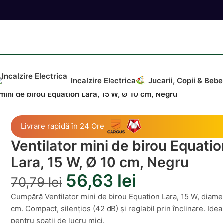
Incalzire Electrica
Jucarii, Copii & Bebe
 mini de birou Equation Lara, 15 W, Ø 10 cm, Negru
Livrare rapidă în 24 Ore
Ventilator mini de birou Equati
Lara, 15 W, Ø 10 cm, Negru
56,63
lei
70,79
lei
Cumpără Ventilator mini de birou Equation Lara, 15 W, diame
cm. Compact, silențios (42 dB) și reglabil prin înclinare. Idea
pentru spații de lucru mici.